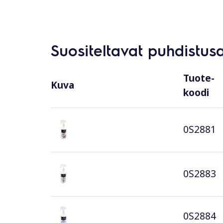
Suositeltavat puhdistus
Tuote-
Kuva
koodi
0S2881
0S2883
0S2884