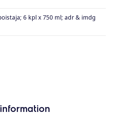
istaja; 6 kpl x 750 ml; adr & imdg
information