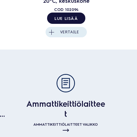
20°C, keskuskone
2
COD
102094
LUE LISÄÄ
VERTAILE
Ammattikeittiölaittee
t
t
AMMATTIKEITTIÖLAITTEET VALIKKO