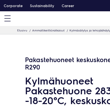
S
Corporate
Sustainability
Career
i
i
r
Etusivu
Ammattikeittiöratkaisut
Kylmäsäilytys ja tehojäähdyt
r
y
s
i
Pakastehuoneet keskuskonei
s
R290
ä
l
Kylmähuoneet
t
Pakastehuone 28
ö
ö
-18-20°C, keskusk
n