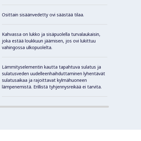
sisäva
sulatu
Osittain sisäänvedetty ovi säästää tilaa.
termos
Kahvassa on lukko ja sisäpuolella turvalaukaisin,
Yksikk
joka estää loukkuun jäämisen, jos ovi lukittuu
palvel
vahingossa ulkopuolelta.
Noudat
Lämmityselementin kautta tapahtuva sulatus ja
hygien
sulatusveden uudelleenhaihduttaminen lyhentävät
sulatusaikaa ja rajoittavat kylmähuoneen
lämpenemistä. Erillistä tyhjennysreikää ei tarvita.