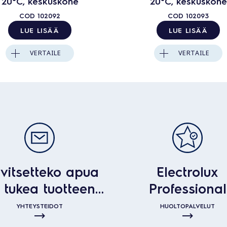
20°C, keskuskone
20°C, keskuskone
COD
102092
COD
102093
LUE LISÄÄ
LUE LISÄÄ
VERTAILE
VERTAILE
vitsetteko apua
Electrolux
i tukea tuotteen
Professional
kanssa?
huoltopalvelu
YHTEYSTEIDOT
HUOLTOPALVELUT