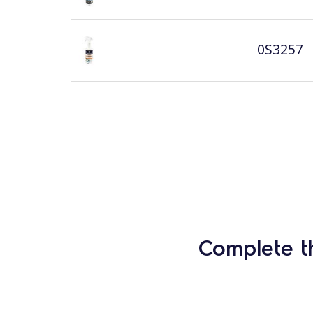
0S3257
Complete t