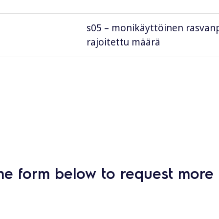
s05 – monikäyttöinen rasvanpo
rajoitettu määrä
he form below to request more 