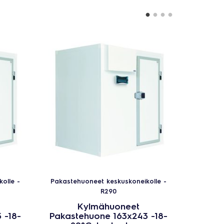
olle -
Pakastehuoneet keskuskoneikolle -
Pakaste
R290
Kylmähuoneet
 -18-
Pakastehuone 163x243 -18-
Pakas