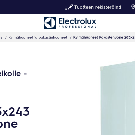
Tuotteen rekisteröinti
ys
Kylmähuoneet ja pakastinhuoneet
Kylmähuoneet Pakastehuone 283x24
kolle -
3x243
one