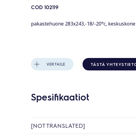
COD
102119
pakastehuone 283x243,-18/-20°c, keskuskone
TÄSTÄ YHTEYSTIET
VERTAILE
Spesifikaatiot
[NOT TRANSLATED]