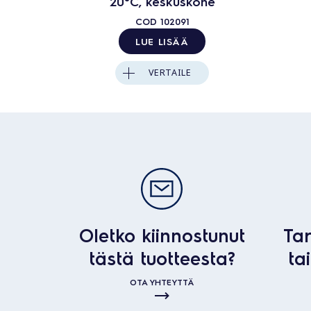
20°C, keskuskone
COD
102091
LUE LISÄÄ
VERTAILE
Oletko kiinnostunut
Tar
tästä tuotteesta?
ta
OTA YHTEYTTÄ