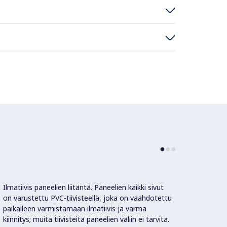
Ilmatiivis paneelien liitäntä. Paneelien kaikki sivut
Lämpöt
on varustettu PVC-tiivisteellä, joka on vaahdotettu
paikalleen varmistamaan ilmatiivis ja varma
Ohjaus
kiinnitys; muita tiivisteitä paneelien väliin ei tarvita.