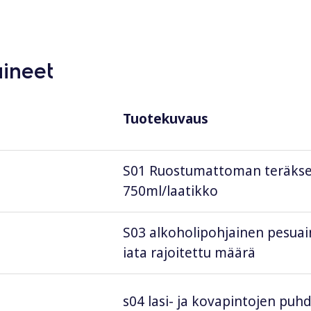
aineet
Tuotekuvaus
S01 Ruostumattoman teräksen 
750ml/laatikko
S03 alkoholipohjainen pesuain
iata rajoitettu määrä
s04 lasi- ja kovapintojen puhd