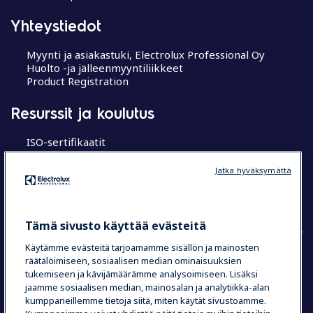
Yhteystiedot
Myynti ja asiakastuki, Electrolux Professional Oy
Huolto -ja jälleenmyyntiliikkeet
Product Registration
Resurssit ja koulutus
ISO-sertifikaatit
MyProfessional
Koulutuskeskukset
Jatka hyväksymättä
Chef’s Hub
Research Hub tutkimuskeskus
Tämä sivusto käyttää evästeitä
Käytämme evästeitä tarjoamamme sisällön ja mainosten
räätälöimiseen, sosiaalisen median ominaisuuksien
COUNTRY AND LANGUAGE
tukemiseen ja kävijämäärämme analysoimiseen. Lisäksi
jaamme sosiaalisen median, mainosalan ja analytiikka-alan
VALINTASI: SUOMI
kumppaneillemme tietoja siitä, miten käytät sivustoamme.