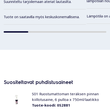
lämpötilan nou
Suunniteltu tarjoilemaan ateriat lautasilta.
Lämpötila on a
Tuote on saatavilla myös keskuskonemallisena.
Suositeltavat puhdistusaineet
S01 Ruostumattoman teräksen pinnan
kiillotusaine, 6 pulloa x 750ml/laatikko
Tuote-koodi:
0S2881