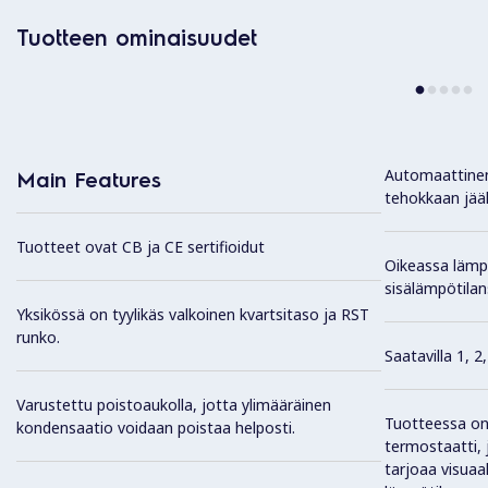
Tuotteen ominaisuudet
Automaattinen
Main Features
tehokkaan jää
Tuotteet ovat CB ja CE sertifioidut
Oikeassa lämpö
sisälämpötilan
Yksikössä on tyylikäs valkoinen kvartsitaso ja RST
runko.
Saatavilla 1, 2
Varustettu poistoaukolla, jotta ylimääräinen
Tuotteessa on 
kondensaatio voidaan poistaa helposti.
termostaatti,
tarjoaa visuaa