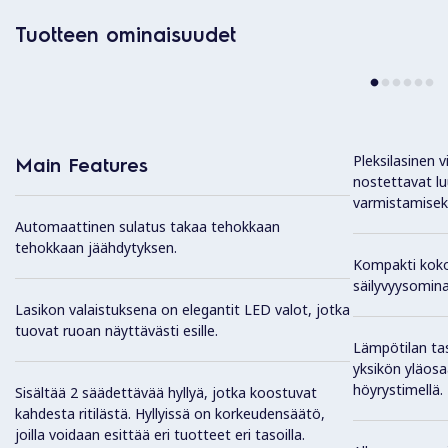
Tuotteen ominaisuudet
Pleksilasinen v
Main Features
nostettavat l
varmistamiseks
Automaattinen sulatus takaa tehokkaan
tehokkaan jäähdytyksen.
Kompakti koko
säilyvyysomina
Lasikon valaistuksena on elegantit LED valot, jotka
tuovat ruoan näyttävästi esille.
Lämpötilan tas
yksikön yläosaa
höyrystimellä.
Sisältää 2 säädettävää hyllyä, jotka koostuvat
kahdesta ritilästä. Hyllyissä on korkeudensäätö,
joilla voidaan esittää eri tuotteet eri tasoilla.