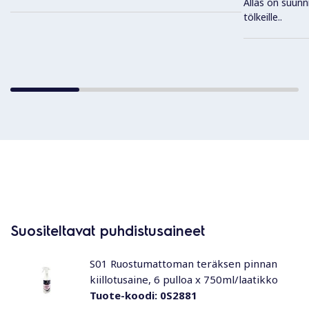
Allas on suunnit
tölkeille..
Suositeltavat puhdistusaineet
S01 Ruostumattoman teräksen pinnan
kiillotusaine, 6 pulloa x 750ml/laatikko
Tuote-koodi:
0S2881