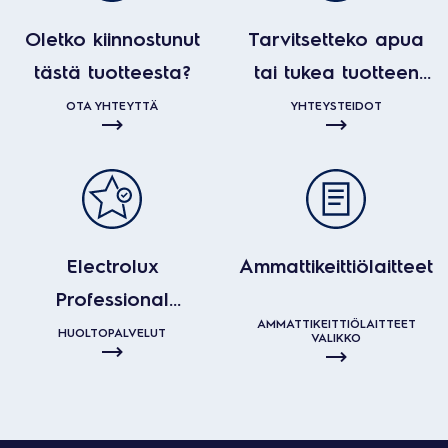
Oletko kiinnostunut
Tarvitsetteko apua
tästä tuotteesta?
tai tukea tuotteen
kanssa?
OTA YHTEYTTÄ
YHTEYSTEIDOT
Electrolux
Ammattikeittiölaitteet
Professional
AMMATTIKEITTIÖLAITTEET
huoltopalvelut
HUOLTOPALVELUT
VALIKKO