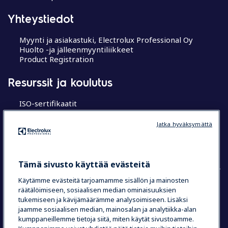
Yhteystiedot
Myynti ja asiakastuki, Electrolux Professional Oy
Huolto -ja jälleenmyyntiliikkeet
Product Registration
Resurssit ja koulutus
ISO-sertifikaatit
MyProfessional
Koulutuskeskukset
Jatka hyväksymättä
Chef’s Hub
Research Hub tutkimuskeskus
Tämä sivusto käyttää evästeitä
Käytämme evästeitä tarjoamamme sisällön ja mainosten
räätälöimiseen, sosiaalisen median ominaisuuksien
COUNTRY AND LANGUAGE
tukemiseen ja kävijämäärämme analysoimiseen. Lisäksi
jaamme sosiaalisen median, mainosalan ja analytiikka-alan
VALINTASI: SUOMI
kumppaneillemme tietoja siitä, miten käytät sivustoamme.