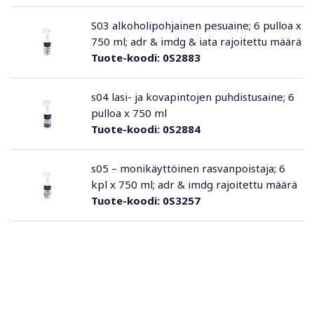
S03 alkoholipohjainen pesuaine; 6 pulloa x
750 ml; adr & imdg & iata rajoitettu määrä
Tuote-koodi:
0S2883
s04 lasi- ja kovapintojen puhdistusaine; 6
pulloa x 750 ml
Tuote-koodi:
0S2884
s05 – monikäyttöinen rasvanpoistaja; 6
kpl x 750 ml; adr & imdg rajoitettu määrä
Tuote-koodi:
0S3257