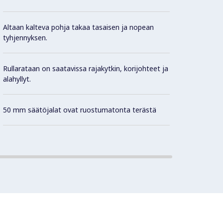
Itseka
Altaan kalteva pohja takaa tasaisen ja nopean
ei tarv
tyhjennyksen.
1,2 mm
Rullarataan on saatavissa rajakytkin, korijohteet ja
alahyllyt.
Paksut
rakente
50 mm säätöjalat ovat ruostumatonta terästä