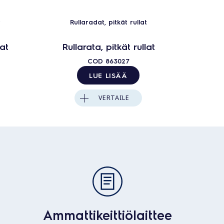
t
Rullaradat, pitkät rullat
Ru
lat
Rullarata, pitkät rullat
Rull
COD
863027
LUE LISÄÄ
VERTAILE
Ammattikeittiölaittee