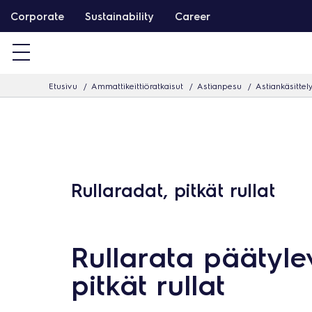
S
Corporate
Sustainability
Career
i
i
r
Etusivu
Ammattikeittiöratkaisut
Astianpesu
Astiankäsittel
r
y
s
i
s
Rullaradat, pitkät rullat
ä
l
t
Rullarata päätylev
ö
ö
pitkät rullat
n