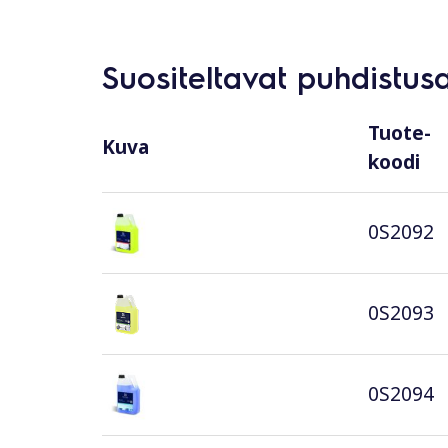
Suositeltavat puhdistus
Tuote-
Kuva
koodi
0S2092
0S2093
0S2094