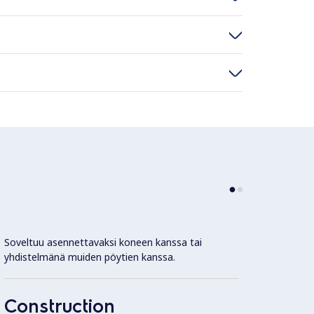
Soveltuu asennettavaksi koneen kanssa tai
Helpos
yhdistelmänä muiden pöytien kanssa.
40 x 
valmis
Construction