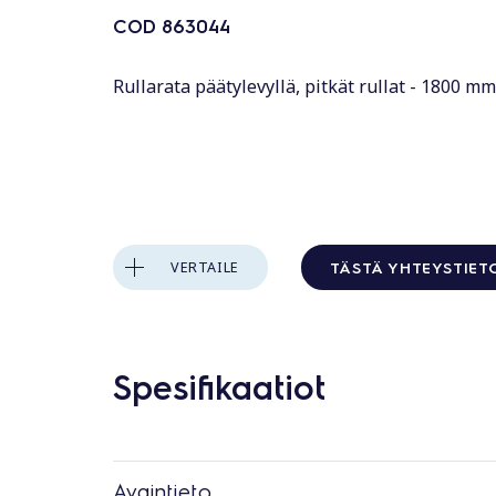
COD
863044
Rullarata päätylevyllä, pitkät rullat - 1800 mm
TÄSTÄ YHTEYSTIET
VERTAILE
Spesifikaatiot
Avaintieto