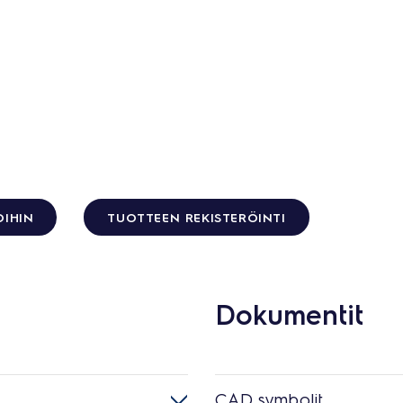
OIHIN
TUOTTEEN REKISTERÖINTI
Dokumentit
CAD symbolit