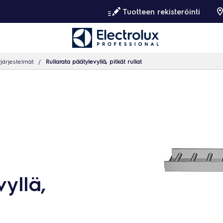
Tuotteen rekisteröinti
yjärjestelmät
Rullarata päätylevyllä, pitkät rullat
yllä,