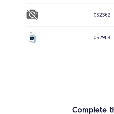
0S2362
0S2904
Complete t