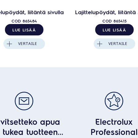
elupöydät, liitäntä sivulla
Lajittelupöydät, liitäntä 
COD
865484
COD
865415
LUE LISÄÄ
LUE LISÄÄ
VERTAILE
VERTAILE
vitsetteko apua
Electrolux
i tukea tuotteen
Professional