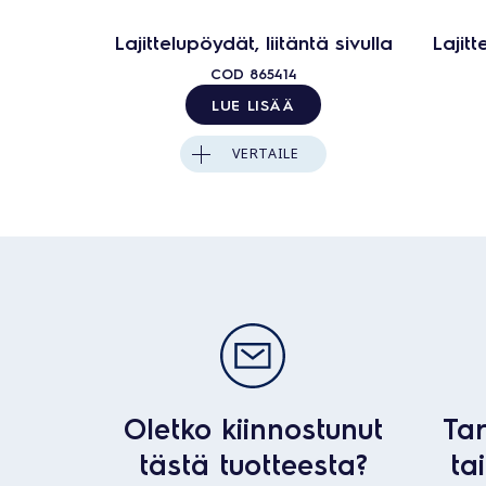
Lajittelupöydät, liitäntä sivulla
Lajitt
COD
865414
LUE LISÄÄ
VERTAILE
Oletko kiinnostunut
Tar
tästä tuotteesta?
ta