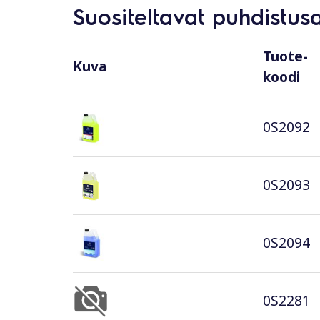
Suositeltavat puhdistus
Tuote-
Kuva
koodi
0S2092
0S2093
0S2094
0S2281