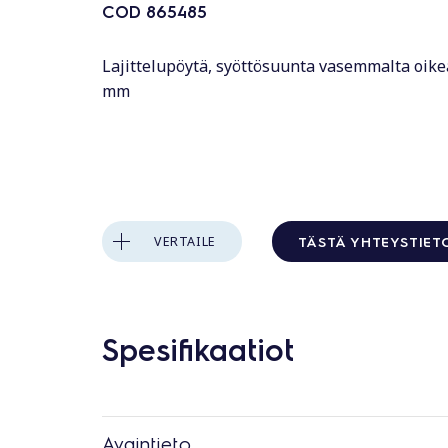
COD
865485
Lajittelupöytä, syöttösuunta vasemmalta oikea
mm
TÄSTÄ YHTEYSTIET
VERTAILE
Spesifikaatiot
Avaintieto