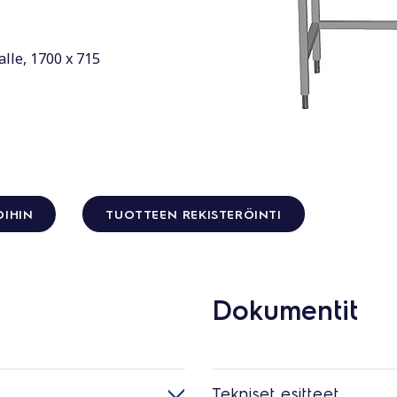
lle, 1700 x 715
OIHIN
TUOTTEEN REKISTERÖINTI
Dokumentit
Tekniset esitteet