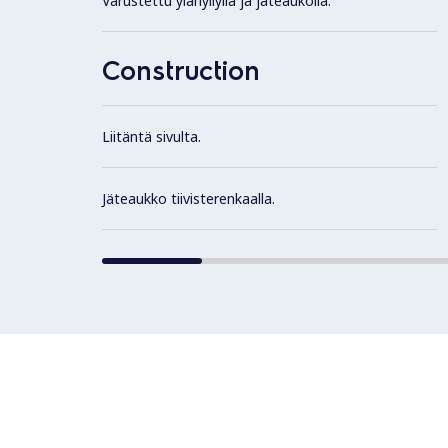
Varustettu ylähyllyllä ja jäteaukolla.
Construction
Liitäntä sivulta.
Jäteaukko tiivisterenkaalla.