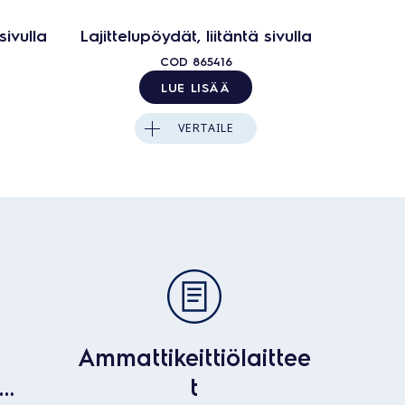
sivulla
Lajittelupöydät, liitäntä sivulla
Lajittel
COD
865416
LUE LISÄÄ
VERTAILE
Ammattikeittiölaittee
t