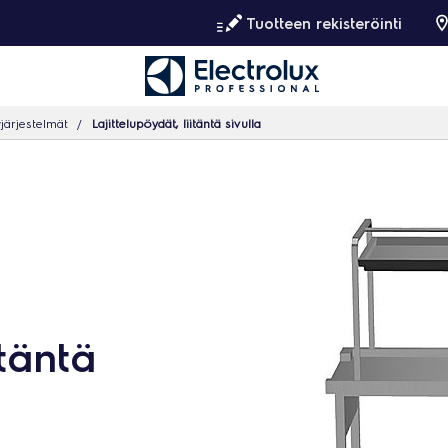
Tuotteen rekisteröinti
yjärjestelmät
Lajittelupöydät, liitäntä sivulla
itäntä