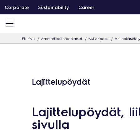
S
Corporate
Sustainability
Career
i
i
r
Etusivu
Ammattikeittiöratkaisut
Astianpesu
Astiankäsittel
r
y
s
i
s
Lajittelupöydät
ä
l
t
Lajittelupöydät, li
ö
sivulla
ö
n