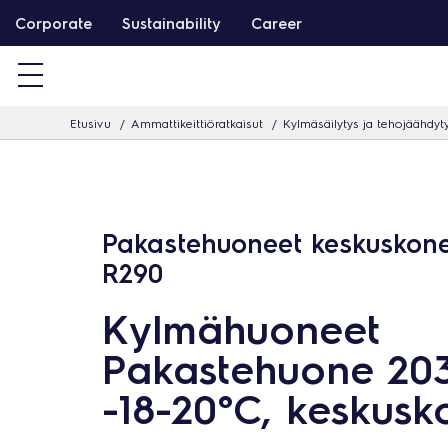
S
Corporate
Sustainability
Career
i
i
r
Etusivu
Ammattikeittiöratkaisut
Kylmäsäilytys ja tehojäähdyt
r
y
s
i
Pakastehuoneet keskuskonei
s
R290
ä
l
Kylmähuoneet
t
Pakastehuone 20
ö
ö
-18-20°C, keskusk
n