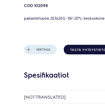
COD
102098
pakastehuone 203x203,-18/-20°c, keskuskone
TÄSTÄ YHTEYSTIET
VERTAILE
Spesifikaatiot
[NOT TRANSLATED]