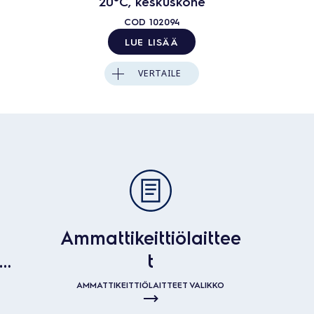
20°C, keskuskone
2
COD
102094
LUE LISÄÄ
VERTAILE
Ammattikeittiölaittee
t
t
AMMATTIKEITTIÖLAITTEET VALIKKO