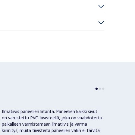
Ilmatiivis paneelien liitäntä. Paneelien kaikki sivut
Lämpöt
on varustettu PVC-tiivisteellä, joka on vaahdotettu
paikalleen varmistamaan ilmatiivis ja varma
Ohjaus
kiinnitys; muita tiivisteitä paneelien väliin ei tarvita.