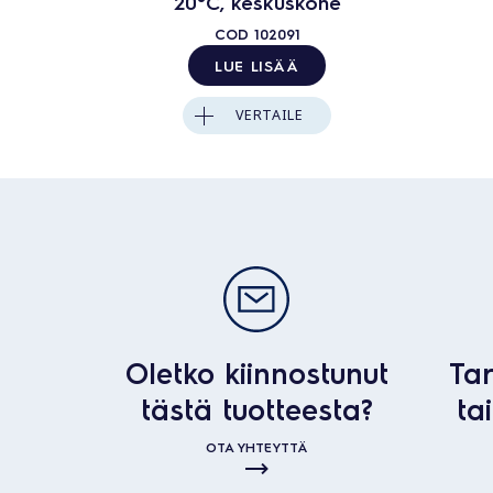
20°C, keskuskone
COD
102091
LUE LISÄÄ
VERTAILE
Oletko kiinnostunut
Tar
tästä tuotteesta?
ta
OTA YHTEYTTÄ