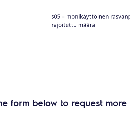
s05 – monikäyttöinen rasvanpo
rajoitettu määrä
he form below to request more 