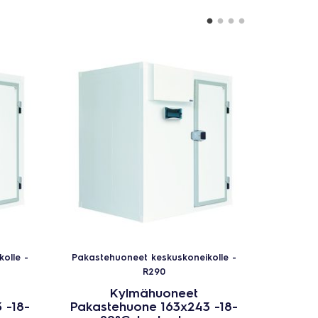
olle -
Pakastehuoneet keskuskoneikolle -
Pakaste
R290
Kylmähuoneet
 -18-
Pakastehuone 163x243 -18-
Pakas