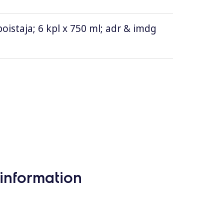
istaja; 6 kpl x 750 ml; adr & imdg
information