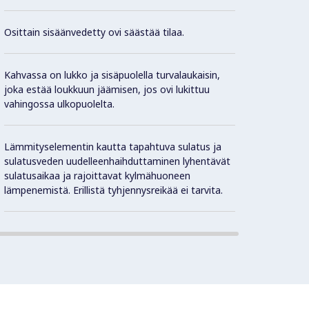
sisäva
sulatu
Osittain sisäänvedetty ovi säästää tilaa.
termos
Kahvassa on lukko ja sisäpuolella turvalaukaisin,
Yksikk
joka estää loukkuun jäämisen, jos ovi lukittuu
palvel
vahingossa ulkopuolelta.
Noudat
Lämmityselementin kautta tapahtuva sulatus ja
hygien
sulatusveden uudelleenhaihduttaminen lyhentävät
sulatusaikaa ja rajoittavat kylmähuoneen
lämpenemistä. Erillistä tyhjennysreikää ei tarvita.