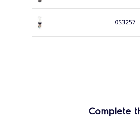
0S3257
Complete t