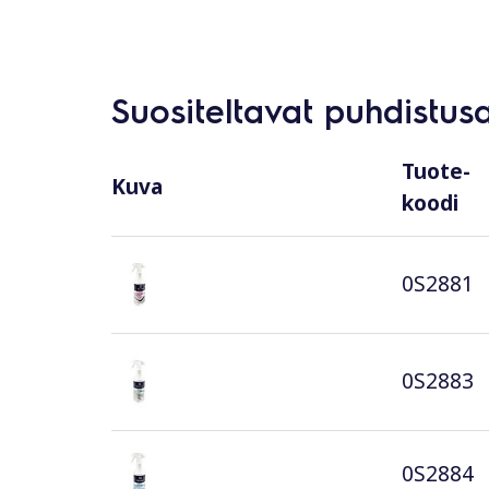
Suositeltavat puhdistus
Tuote-
Kuva
koodi
0S2881
0S2883
0S2884