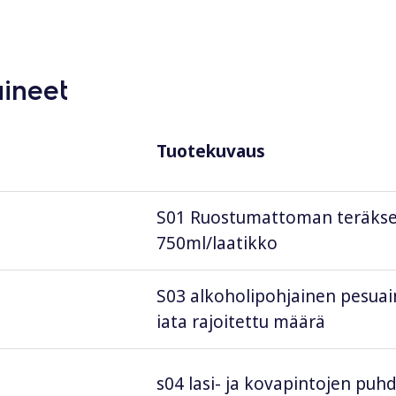
aineet
Tuotekuvaus
S01 Ruostumattoman teräksen 
750ml/laatikko
S03 alkoholipohjainen pesuain
iata rajoitettu määrä
s04 lasi- ja kovapintojen puhd