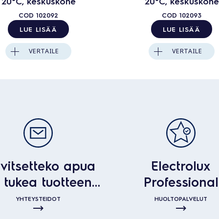
20°C, keskuskone
20°C, keskuskone
COD
102092
COD
102093
LUE LISÄÄ
LUE LISÄÄ
VERTAILE
VERTAILE
vitsetteko apua
Electrolux
i tukea tuotteen
Professional
kanssa?
huoltopalvelu
YHTEYSTEIDOT
HUOLTOPALVELUT