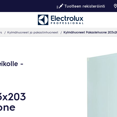
Tuotteen rekisteröinti
ys
Kylmähuoneet ja pakastinhuoneet
Kylmähuoneet Pakastehuone 203x20
kolle -
3x203
one