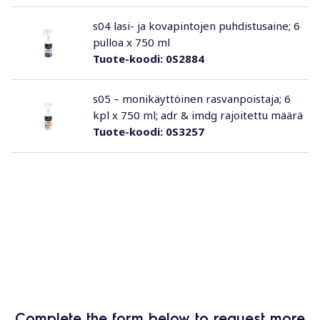
s04 lasi- ja kovapintojen puhdistusaine; 6
pulloa x 750 ml
Tuote-koodi:
0S2884
s05 – monikäyttöinen rasvanpoistaja; 6
kpl x 750 ml; adr & imdg rajoitettu määrä
Tuote-koodi:
0S3257
Complete the form below to request more