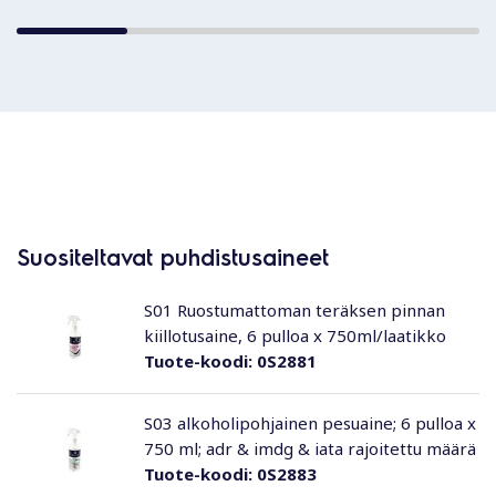
Suositeltavat puhdistusaineet
S01 Ruostumattoman teräksen pinnan
kiillotusaine, 6 pulloa x 750ml/laatikko
Tuote-koodi:
0S2881
S03 alkoholipohjainen pesuaine; 6 pulloa x
750 ml; adr & imdg & iata rajoitettu määrä
Tuote-koodi:
0S2883