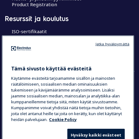
Product Registration
Resurssit ja koulutus
ISO-sertifikaatit
MyProfessional
Koulutuskeskukset
Jatka hyväksymättä
Chef’s Hub
Research Hub tutkimuskeskus
Tämä sivusto käyttää evästeitä
Käytämme evästeitä tarjoamamme sisällön ja mainosten
räätälöimiseen, sosiaalisen median ominaisuuksien
COUNTRY AND LANGUAGE
tukemiseen ja kävijämäärämme analysoimiseen. Lisäksi
jaamme sosiaalisen median, mainosalan ja analytiikka-alan
VALINTASI: SUOMI
kumppaneillemme tietoja siitä, miten käytät sivustoamme.
Kumppanimme voivat yhdistää näitä tietoja muihin tietoihin,
joita olet antanut heille tai joita on kerätty, kun olet käyttänyt
heidän palvelujaan.
Cookie Policy
Data Privacy Statement
Cookie Policy
Käyttöehdot
Hyväksy kaikki evästeet