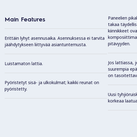
Paneelien pika
Main Features
takaa täydell
kiinnikkeet ova
komposiittima
Erittäin lyhyt asennusaika. Asennuksessa ei tarvita
pitävyyden.
jäähdytykseen liittyvää asiantuntemusta.
Jos lattiassa,
Luistamaton lattia.
suurempia epät
on tasoitettav
Pyöristetyt sisä- ja ulkokulmat; kaikki reunat on
pyöristetty.
Uusi tyhjiöruis
korkeaa laatua