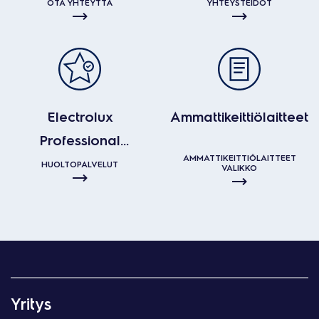
kanssa?
OTA YHTEYTTÄ
YHTEYSTEIDOT
Electrolux
Ammattikeittiölaitteet
Professional
AMMATTIKEITTIÖLAITTEET
huoltopalvelut
HUOLTOPALVELUT
VALIKKO
Yritys