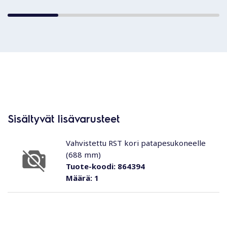
Sisältyvät lisävarusteet
Vahvistettu RST kori patapesukoneelle
(688 mm)
Tuote-koodi:
864394
Määrä:
1