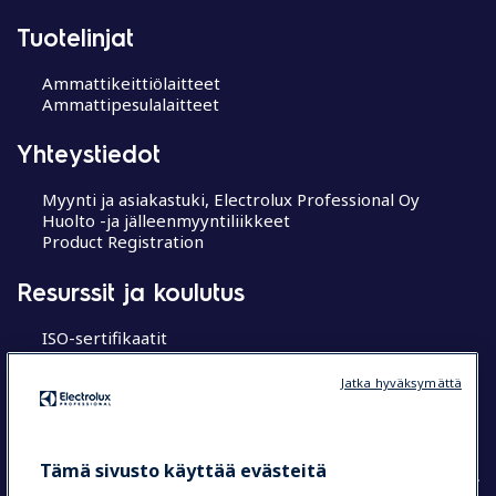
Tuotelinjat
Ammattikeittiölaitteet
Ammattipesulalaitteet
Yhteystiedot
Myynti ja asiakastuki, Electrolux Professional Oy
Huolto -ja jälleenmyyntiliikkeet
Product Registration
Resurssit ja koulutus
ISO-sertifikaatit
MyProfessional
Koulutuskeskukset
Jatka hyväksymättä
Chef’s Hub
Research Hub tutkimuskeskus
Tämä sivusto käyttää evästeitä