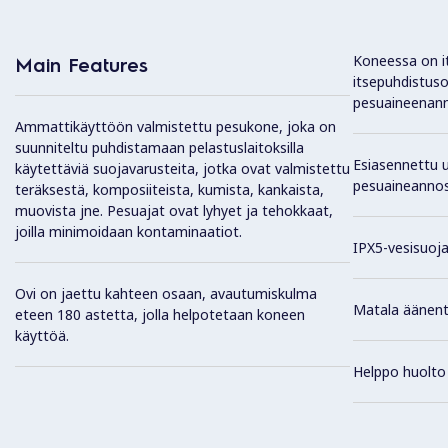
Koneessa on i
Main Features
itsepuhdistus
pesuaineenanno
Ammattikäyttöön valmistettu pesukone, joka on
suunniteltu puhdistamaan pelastuslaitoksilla
Esiasennettu u
käytettäviä suojavarusteita, jotka ovat valmistettu
pesuaineannost
teräksestä, komposiiteista, kumista, kankaista,
muovista jne. Pesuajat ovat lyhyet ja tehokkaat,
joilla minimoidaan kontaminaatiot.
IPX5-vesisuoja
Ovi on jaettu kahteen osaan, avautumiskulma
Matala äänen
eteen 180 astetta, jolla helpotetaan koneen
käyttöä.
Helppo huolto