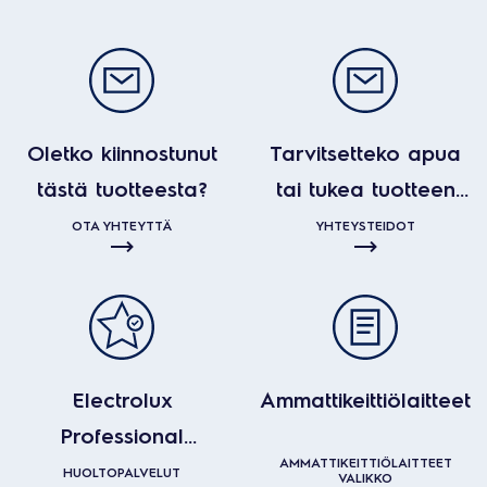
Oletko kiinnostunut
Tarvitsetteko apua
tästä tuotteesta?
tai tukea tuotteen
kanssa?
OTA YHTEYTTÄ
YHTEYSTEIDOT
Electrolux
Ammattikeittiölaitteet
Professional
AMMATTIKEITTIÖLAITTEET
huoltopalvelut
HUOLTOPALVELUT
VALIKKO