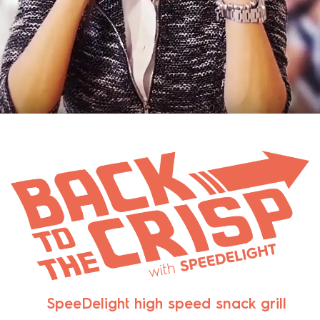
SpeeDelight high speed snack grill