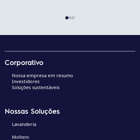
N
a
v
Corporativo
e
g
Nossa empresa em resumo
a
Investidores
ç
Soluções sustentáveis
ã
o
d
Nossas Soluções
e
P
Lavanderia
o
Molteni
s