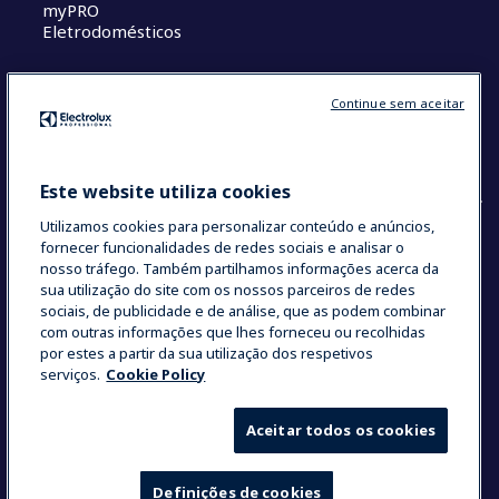
myPRO
t
Eletrodomésticos
Contato
Sobre nós
Continue sem aceitar
Termos e Condições
Oportunidades de Carreira
Este website utiliza cookies
Utilizamos cookies para personalizar conteúdo e anúncios,
fornecer funcionalidades de redes sociais e analisar o
COUNTRY AND LANGUAGE
nosso tráfego. Também partilhamos informações acerca da
sua utilização do site com os nossos parceiros de redes
A SUA SELEÇÃO: BRASIL
sociais, de publicidade e de análise, que as podem combinar
com outras informações que lhes forneceu ou recolhidas
por estes a partir da sua utilização dos respetivos
serviços.
Cookie Policy
Data Privacy Statement
Cookie Policy
Termos e Condições
Aceitar todos os cookies
Definições de cookies