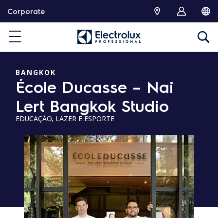
S
Corporate
k
i
p
t
o
c
BANGKOK
École Ducasse – Nai
o
n
Lert Bangkok Studio
t
e
EDUCAÇÃO, LAZER E ESPORTE
n
t