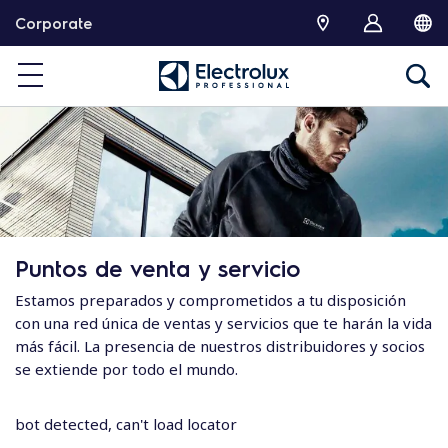
S
Corporate
k
i
p
t
o
c
o
n
t
e
Puntos de venta y servicio
n
t
Estamos preparados y comprometidos a tu disposición
con una red única de ventas y servicios que te harán la vida
más fácil. La presencia de nuestros distribuidores y socios
se extiende por todo el mundo.
bot detected, can't load locator