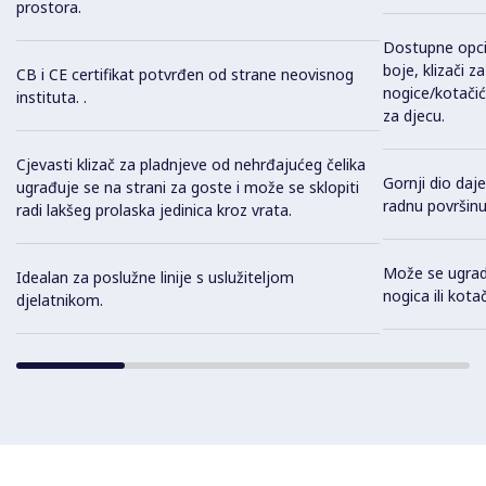
prostora.
Dostupne opci
boje, klizači z
CB i CE certifikat potvrđen od strane neovisnog
nogice/kotačić
instituta. .
za djecu.
Cjevasti klizač za pladnjeve od nehrđajućeg čelika
Gornji dio daje
ugrađuje se na strani za goste i može se sklopiti
radnu površinu
radi lakšeg prolaska jedinica kroz vrata.
Može se ugradi
Idealan za poslužne linije s uslužiteljom
nogica ili kotač
djelatnikom.