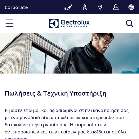
S
Corporate
k
i
p
t
o
c
o
n
t
e
n
t
Πωλήσεις & Τεχνική Υποστήριξη
Είμαστε έτοιμοι και αφοσιωμένοι στην ικανοποίηση σας
με ένα μοναδικό δίκτυο πωλήσεων και υπηρεσιών που
διευκολύνει την εργασία σας. Η παρουσία των
αντιπροσώπων και των εταίρων μας διαδίδεται σε όλο
τον κόσμο.