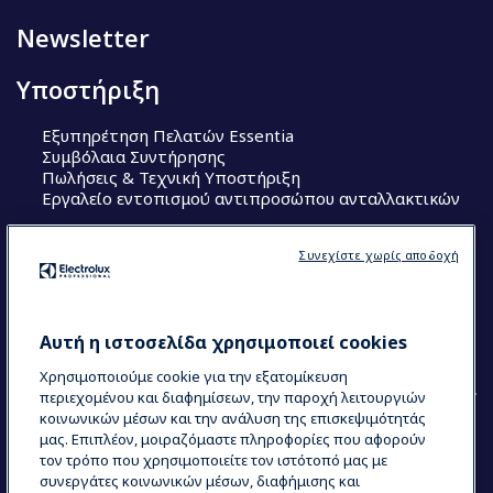
Newsletter
Υποστήριξη
Εξυπηρέτηση Πελατών Essentia
Συμβόλαια Συντήρησης
Πωλήσεις & Τεχνική Υποστήριξη
Εργαλείο εντοπισμού αντιπροσώπου ανταλλακτικών
Ακολουθήστε μας
Συνεχίστε χωρίς αποδοχή
Κέντρα Αριστείας (Centers of Excellence)
The Research Hub
Electrolux Professional Ακαδημία Chef
Αυτή η ιστοσελίδα χρησιμοποιεί cookies
Χρησιμοποιούμε cookie για την εξατομίκευση
περιεχομένου και διαφημίσεων, την παροχή λειτουργιών
κοινωνικών μέσων και την ανάλυση της επισκεψιμότητάς
μας. Επιπλέον, μοιραζόμαστε πληροφορίες που αφορούν
τον τρόπο που χρησιμοποιείτε τον ιστότοπό μας με
COUNTRY AND LANGUAGE
συνεργάτες κοινωνικών μέσων, διαφήμισης και
Η ΕΠΙΛΟΓΉ ΣΑΣ: ΕΛΛΗΝΙΚΆ