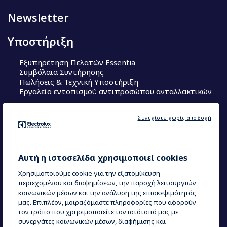
Newsletter
Υποστήριξη
Εξυπηρέτηση Πελατών Essentia
Συμβόλαια Συντήρησης
Πωλήσεις & Τεχνική Υποστήριξη
Εργαλείο εντοπισμού αντιπροσώπου ανταλλακτικών
Ακολουθήστε μας
Συνεχίστε χωρίς αποδοχή
Κέντρα Αριστείας (Centers of Excellence)
The Research Hub
Electrolux Professional Ακαδημία Chef
Αυτή η ιστοσελίδα χρησιμοποιεί cookies
Χρησιμοποιούμε cookie για την εξατομίκευση
περιεχομένου και διαφημίσεων, την παροχή λειτουργιών
κοινωνικών μέσων και την ανάλυση της επισκεψιμότητάς
μας. Επιπλέον, μοιραζόμαστε πληροφορίες που αφορούν
τον τρόπο που χρησιμοποιείτε τον ιστότοπό μας με
COUNTRY AND LANGUAGE
συνεργάτες κοινωνικών μέσων, διαφήμισης και
Η ΕΠΙΛΟΓΉ ΣΑΣ: ΕΛΛΗΝΙΚΆ