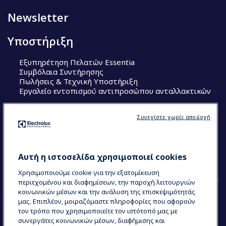
Newsletter
Υποστήριξη
Εξυπηρέτηση Πελατών Essentia
Συμβόλαια Συντήρησης
Πωλήσεις & Τεχνική Υποστήριξη
Εργαλείο εντοπισμού αντιπροσώπου ανταλλακτικών
Ακολουθήστε μας
Συνεχίστε χωρίς αποδοχή
Κέντρα Αριστείας (Centers of Excellence)
The Research Hub
Electrolux Professional Ακαδημία Chef
Αυτή η ιστοσελίδα χρησιμοποιεί cookies
Χρησιμοποιούμε cookie για την εξατομίκευση
περιεχομένου και διαφημίσεων, την παροχή λειτουργιών
κοινωνικών μέσων και την ανάλυση της επισκεψιμότητάς
μας. Επιπλέον, μοιραζόμαστε πληροφορίες που αφορούν
τον τρόπο που χρησιμοποιείτε τον ιστότοπό μας με
COUNTRY AND LANGUAGE
συνεργάτες κοινωνικών μέσων, διαφήμισης και
Η ΕΠΙΛΟΓΉ ΣΑΣ: ΕΛΛΗΝΙΚΆ