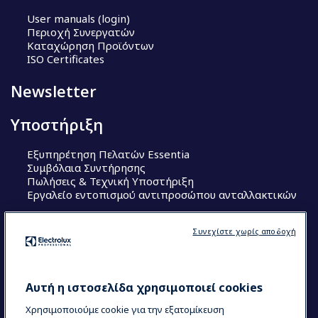
User manuals (login)
Περιοχή Συνεργατών
Καταχώρηση Προϊόντων
ISO Certificates
Newsletter
Υποστήριξη
Εξυπηρέτηση Πελατών Essentia
Συμβόλαια Συντήρησης
Πωλήσεις & Τεχνική Υποστήριξη
Εργαλείο εντοπισμού αντιπροσώπου ανταλλακτικών
Ακολουθήστε μας
Συνεχίστε χωρίς αποδοχή
Κέντρα Αριστείας (Centers of Excellence)
The Research Hub
Electrolux Professional Ακαδημία Chef
Αυτή η ιστοσελίδα χρησιμοποιεί cookies
Χρησιμοποιούμε cookie για την εξατομίκευση