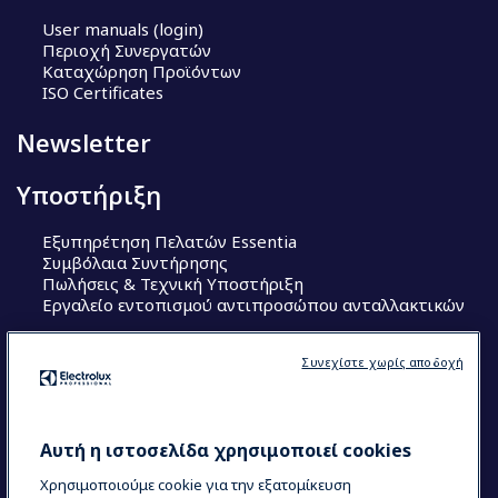
User manuals (login)
Περιοχή Συνεργατών
Καταχώρηση Προϊόντων
ISO Certificates
Newsletter
Υποστήριξη
Εξυπηρέτηση Πελατών Essentia
Συμβόλαια Συντήρησης
Πωλήσεις & Τεχνική Υποστήριξη
Εργαλείο εντοπισμού αντιπροσώπου ανταλλακτικών
Ακολουθήστε μας
Συνεχίστε χωρίς αποδοχή
Κέντρα Αριστείας (Centers of Excellence)
The Research Hub
Electrolux Professional Ακαδημία Chef
Αυτή η ιστοσελίδα χρησιμοποιεί cookies
Χρησιμοποιούμε cookie για την εξατομίκευση