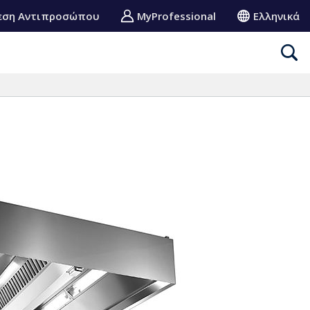
εση Αντιπροσώπου
MyProfessional
Ελληνικά