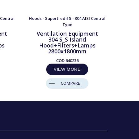
 Central
Hoods - Supertredil S - 304 AISI Central
Hoods - Su
Type
ent
Ventilation Equipment
Ven
304 S_S Island
ps
Hood+Filters+Lamps
Ho
2800x1800mm
COD
640236
VIEW MORE
COMPARE