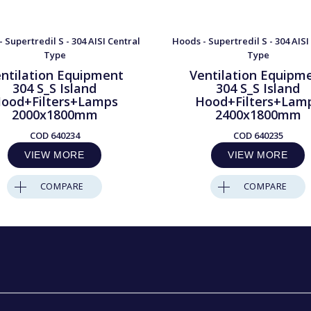
 Supertredil S - 304 AISI Central
Hoods - Supertredil S - 304 AISI
Type
Type
ntilation Equipment
Ventilation Equipm
304 S_S Island
304 S_S Island
ood+Filters+Lamps
Hood+Filters+Lam
2000x1800mm
2400x1800mm
COD
640234
COD
640235
VIEW MORE
VIEW MORE
COMPARE
COMPARE