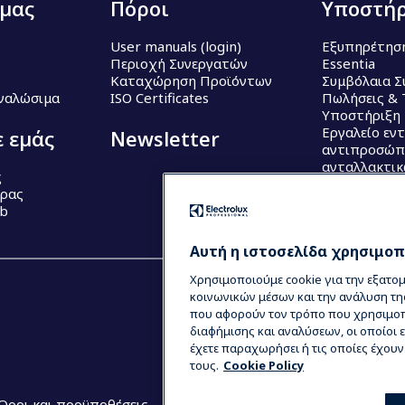
 μας
Πόροι
Υποστήρ
User manuals (login)
Εξυπηρέτησ
Περιοχή Συνεργατών
Essentia
Καταχώρηση Προϊόντων
Συμβόλαια Σ
Αναλώσιμα
ISO Certificates
Πωλήσεις & 
Υποστήριξη
Εργαλείο εν
ε εμάς
Newsletter
αντιπροσώπ
ανταλλακτι
ς
έρας
ub
Αυτή η ιστοσελίδα χρησιμοπο
Χρησιμοποιούμε cookie για την εξατο
κοινωνικών μέσων και την ανάλυση τη
που αφορούν τον τρόπο που χρησιμοπο
διαφήμισης και αναλύσεων, οι οποίοι
έχετε παραχωρήσει ή τις οποίες έχου
τους.
Cookie Policy
Όροι και προϋποθέσεις