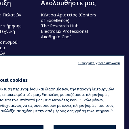
ιξη
Ακολουθήστε μας
η Πελατών
Κέντρα Αριστείας (Centers
of Excellence)
υντήρησης
The Research Hub
Τεχνική
Electrolux Professional
Ακαδημία Chef
τοπισμού
ου
κών
Συνεχίστε χωρίς αποδοχή
ιεί cookies
μίκευση περιεχομένου και διαφημίσεων, την παροχή λειτουργιών
ς επισκεψιμότητάς μας. Επιπλέον, μοιραζόμαστε πληροφορίες
ιείτε τον ιστότοπό μας με συνεργάτες κοινωνικών μέσων,
 ενδεχομένως να τις συνδυάσουν με άλλες πληροφορίες που τους
ν συλλέξει σε σχέση με την από μέρους σας χρήση των υπηρεσιών