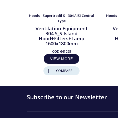
Hoods - Supertredil S - 304 AISI Central
Hoods -
Type
Ventilation Equipment
Ve
304 S_S Island
Hood+Filters+Lamp
H
1600x1800mm
COD
641265
VIEW MORE
COMPARE
Subscribe to our Newsletter