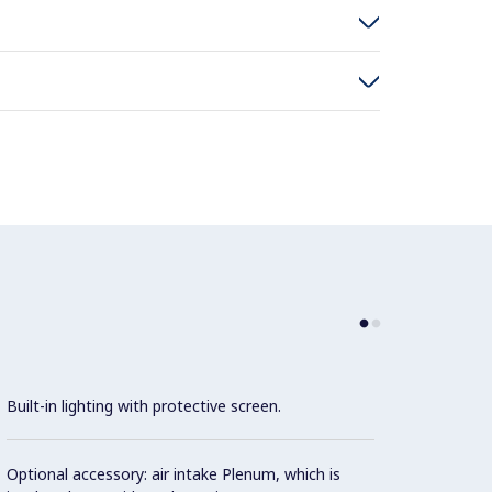
Built-in lighting with protective screen.
Two se
reduce
envir
Optional accessory: air intake Plenum, which is