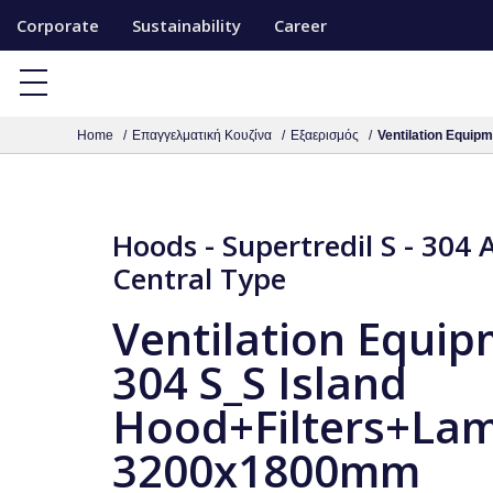
S
Corporate
Sustainability
Career
k
i
p
Home
Επαγγελματική Κουζίνα
Εξαερισμός
Ventilation Equi
t
o
c
o
Hoods - Supertredil S - 304 A
n
Central Type
t
Ventilation Equi
e
n
304 S_S Island
t
Hood+Filters+La
3200x1800mm