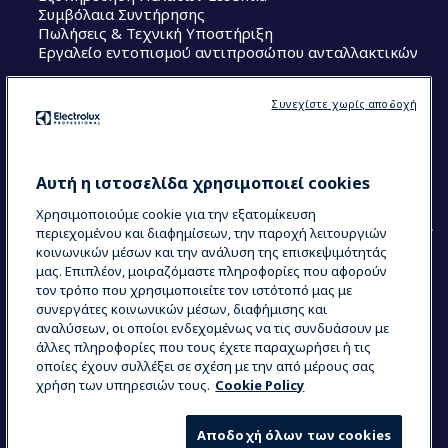
Συμβόλαια Συντήρησης
Πωλήσεις & Τεχνική Υποστήριξη
Εργαλείο εντοπισμού αντιπροσώπου ανταλλακτικών
Ακολουθήστε μας
Συνεχίστε χωρίς αποδοχή
Κέντρα Αριστείας (Centers of Excellence)
The Research Hub
Electrolux Professional Ακαδημία Chef
Αυτή η ιστοσελίδα χρησιμοποιεί cookies
Χρησιμοποιούμε cookie για την εξατομίκευση
περιεχομένου και διαφημίσεων, την παροχή λειτουργιών
κοινωνικών μέσων και την ανάλυση της επισκεψιμότητάς
μας. Επιπλέον, μοιραζόμαστε πληροφορίες που αφορούν
τον τρόπο που χρησιμοποιείτε τον ιστότοπό μας με
COUNTRY AND LANGUAGE
συνεργάτες κοινωνικών μέσων, διαφήμισης και
Η ΕΠΙΛΟΓΉ ΣΑΣ: ΕΛΛΗΝΙΚΆ
αναλύσεων, οι οποίοι ενδεχομένως να τις συνδυάσουν με
άλλες πληροφορίες που τους έχετε παραχωρήσει ή τις
οποίες έχουν συλλέξει σε σχέση με την από μέρους σας
χρήση των υπηρεσιών τους.
Cookie Policy
Data Privacy Statement
Cookie Policy
Όροι και προϋποθέσεις
Αποδοχή όλων των cookies