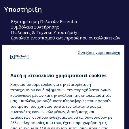
Υποστήριξη
Εξυπηρέτηση Πελατών Essentia
Συμβόλαια Συντήρησης
Πωλήσεις & Τεχνική Υποστήριξη
Εργαλείο εντοπισμού αντιπροσώπου ανταλλακτικών
Ακολουθήστε μας
Συνεχίστε χωρίς αποδοχή
Κέντρα Αριστείας (Centers of Excellence)
The Research Hub
Electrolux Professional Ακαδημία Chef
Αυτή η ιστοσελίδα χρησιμοποιεί cookies
Χρησιμοποιούμε cookie για την εξατομίκευση
περιεχομένου και διαφημίσεων, την παροχή λειτουργιών
κοινωνικών μέσων και την ανάλυση της επισκεψιμότητάς
μας. Επιπλέον, μοιραζόμαστε πληροφορίες που αφορούν
τον τρόπο που χρησιμοποιείτε τον ιστότοπό μας με
COUNTRY AND LANGUAGE
συνεργάτες κοινωνικών μέσων, διαφήμισης και
Η ΕΠΙΛΟΓΉ ΣΑΣ: ΕΛΛΗΝΙΚΆ
αναλύσεων, οι οποίοι ενδεχομένως να τις συνδυάσουν με
άλλες πληροφορίες που τους έχετε παραχωρήσει ή τις
οποίες έχουν συλλέξει σε σχέση με την από μέρους σας