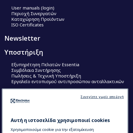
User manuals (login)
Περιοχή Συνεργατών
Καταχώρηση Προϊόντων
ISO Certificates
Newsletter
Υποστήριξη
Εξυπηρέτηση Πελατών Essentia
Συμβόλαια Συντήρησης
Πωλήσεις & Τεχνική Υποστήριξη
Εργαλείο εντοπισμού αντιπροσώπου ανταλλακτικών
Ακολουθήστε μας
Συνεχίστε χωρίς αποδοχή
Κέντρα Αριστείας (Centers of Excellence)
The Research Hub
Electrolux Professional Ακαδημία Chef
Αυτή η ιστοσελίδα χρησιμοποιεί cookies
Χρησιμοποιούμε cookie για την εξατομίκευση