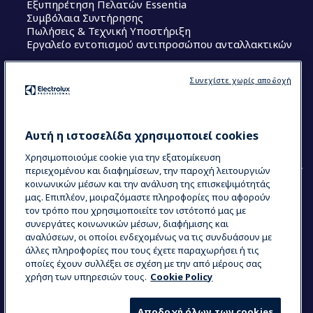
Εξυπηρέτηση Πελατών Essentia
Συμβόλαια Συντήρησης
Πωλήσεις & Τεχνική Υποστήριξη
Εργαλείο εντοπισμού αντιπροσώπου ανταλλακτικών
Ακολουθήστε μας
Συνεχίστε χωρίς αποδοχή
Κέντρα Αριστείας (Centers of Excellence)
The Research Hub
Electrolux Professional Ακαδημία Chef
Αυτή η ιστοσελίδα χρησιμοποιεί cookies
Χρησιμοποιούμε cookie για την εξατομίκευση
περιεχομένου και διαφημίσεων, την παροχή λειτουργιών
κοινωνικών μέσων και την ανάλυση της επισκεψιμότητάς
μας. Επιπλέον, μοιραζόμαστε πληροφορίες που αφορούν
τον τρόπο που χρησιμοποιείτε τον ιστότοπό μας με
COUNTRY AND LANGUAGE
συνεργάτες κοινωνικών μέσων, διαφήμισης και
Η ΕΠΙΛΟΓΉ ΣΑΣ: ΕΛΛΗΝΙΚΆ
αναλύσεων, οι οποίοι ενδεχομένως να τις συνδυάσουν με
άλλες πληροφορίες που τους έχετε παραχωρήσει ή τις
οποίες έχουν συλλέξει σε σχέση με την από μέρους σας
χρήση των υπηρεσιών τους.
Cookie Policy
Data Privacy Statement
Cookie Policy
Όροι και προϋποθέσεις
Αποδοχή όλων των cookies