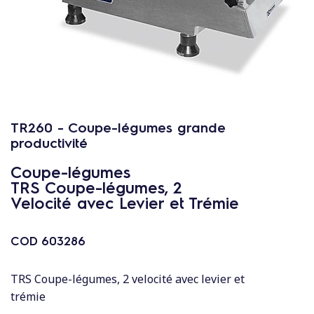
c
o
n
t
e
n
u
TR260 - Coupe-légumes grande
productivité
Coupe-légumes
TRS Coupe-légumes, 2
Velocité avec Levier et Trémie
COD
603286
TRS Coupe-légumes, 2 velocité avec levier et
trémie