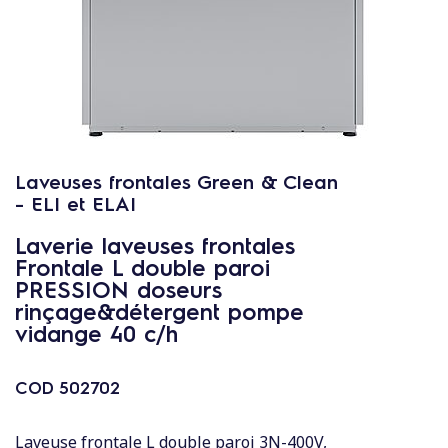
c
o
n
t
e
n
u
Laveuses frontales Green & Clean
- ELI et ELAI
Laverie laveuses frontales
Frontale L double paroi
PRESSION doseurs
rinçage&détergent pompe
vidange 40 c/h
COD
502702
Laveuse frontale L double paroi 3N-400V,