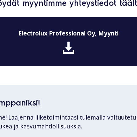
öydät myyntimme yhteystiedot täält
Electrolux Professional Oy, Myynti
umppaniksi!
me! Laajenna liiketoimintaasi tulemalla valtuutet
 tukea ja kasvumahdollisuuksia.