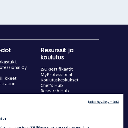
edot
Resurssit ja
koulutus
akastuki,
rofessional Oy
ISO-sertifikaatit
MyProfessional
iliikkeet
Koulutuskeskukset
stration
Chef’s Hub
Research Hub
tutkimuskeskus
Jatka hyväksymättä
itä
ön ja mainosten räätälöimiseen, sosiaalisen median