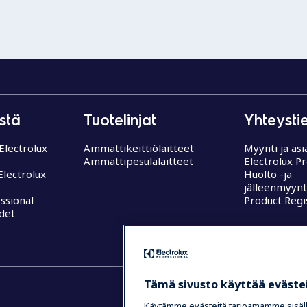
stä
Tuotelinjat
Yhteysti
 Electrolux
Ammattikeittiölaitteet
Myynti ja asi
Ammattipesulalaitteet
Electrolux P
 Electrolux
Huolto -ja
jälleenmyynt
ssional
Product Regi
det
Tämä sivusto käyttää eväste
Käytämme evästeitä tarjoamamme sisäll