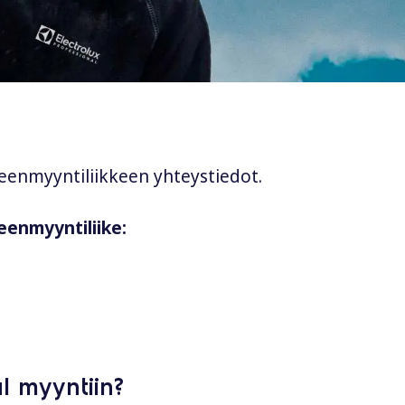
leenmyyntiliikkeen yhteystiedot.
leenmyyntiliike:
l myyntiin?