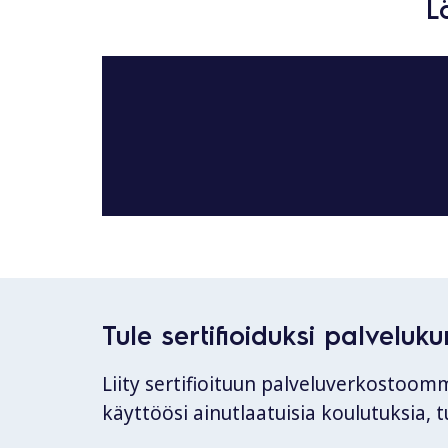
L
Tule sertifioiduksi palveluk
Liity sertifioituun palveluverkostoom
käyttöösi ainutlaatuisia koulutuksia,