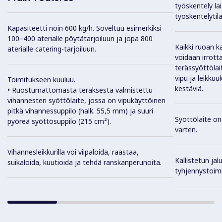
työskentely la
työskentelytil
Kapasiteetti noin 600 kg/h. Soveltuu esimerkiksi
100–400 aterialle pöytätarjoiluun ja jopa 800
Kaikki ruoan k
aterialle catering-tarjoiluun.
voidaan irrott
terässyöttölai
vipu ja leikku
Toimitukseen kuuluu.
kestäviä.
• Ruostumattomasta teräksestä valmistettu
vihannesten syöttölaite, jossa on vipukäyttöinen
pitkä vihannessuppilo (halk. 55,5 mm) ja suuri
Syöttölaite on
pyöreä syöttösuppilo (215 cm²).
varten.
Vihannesleikkurilla voi viipaloida, raastaa,
Kallistetun jal
suikaloida, kuutioida ja tehdä ranskanperunoita.
tyhjennystoim