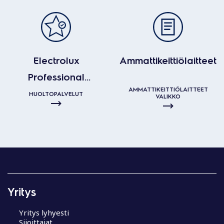
Electrolux
Ammattikeittiölaitteet
Professional
AMMATTIKEITTIÖLAITTEET
huoltopalvelut
HUOLTOPALVELUT
VALIKKO
Yritys
Yritys lyhyesti
Sijoittajat