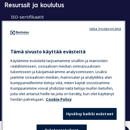
Resurssit ja koulutus
ISO-sertifikaatit
MyProfessional
Koulutuskeskukset
Jatka hyväksymättä
Chef’s Hub
Research Hub tutkimuskeskus
Tämä sivusto käyttää evästeitä
Käytämme evästeitä tarjoamamme sisällön ja mainosten
räätälöimiseen, sosiaalisen median ominaisuuksien
COUNTRY AND LANGUAGE
tukemiseen ja kävijämäärämme analysoimiseen. Lisäksi
jaamme sosiaalisen median, mainosalan ja analytiikka-alan
VALINTASI: SUOMI
kumppaneillemme tietoja siitä, miten käytät sivustoamme.
Kumppanimme voivat yhdistää näitä tietoja muihin tietoihin,
joita olet antanut heille tai joita on kerätty, kun olet käyttänyt
heidän palvelujaan.
Cookie Policy
Data Privacy Statement
Cookie Policy
Käyttöehdot
Hyväksy kaikki evästeet