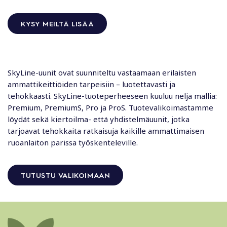
KYSY MEILTÄ LISÄÄ
SkyLine
-uunit o
vat
suunniteltu vastaamaan erilaisten
ammattikeittiöiden tarpeisiin – luotettavasti ja
tehokkaasti.
SkyLine
-tuoteperheeseen kuuluu neljä mallia:
Premium,
PremiumS
, Pro ja
ProS.
Tuotevalikoimastamme
löydät sekä kiertoilma- että yhdistelmäuunit, jotka
tarjoavat
tehokkaita
ratkaisuja kaikille ammattimaisen
ruoanlaiton parissa työskenteleville.
TUTUSTU VALIKOIMAAN