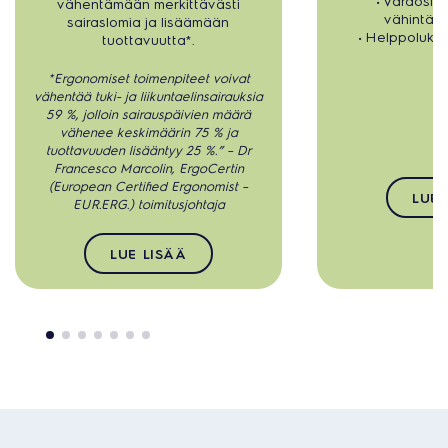
vähentämään merkittävästi
vähintään
sairaslomia ja lisäämään
• Helppolukui
tuottavuutta*.
*Ergonomiset toimenpiteet voivat
vähentää tuki- ja liikuntaelinsairauksia
59 %, jolloin sairauspäivien määrä
vähenee keskimäärin 75 % ja
tuottavuuden lisääntyy 25 %.” – Dr
Francesco Marcolin, ErgoCertin
(European Certified Ergonomist –
LUE 
EUR.ERG.) toimitusjohtaja
LUE LISÄÄ