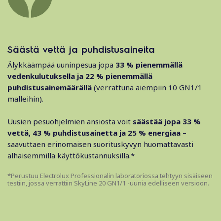
Säästä vettä ja puhdistusaineita
Älykkäämpää uuninpesua jopa
33 % pienemmällä
vedenkulutuksella ja 22 % pienemmällä
puhdistusainemäärällä
(verrattuna aiempiin 10 GN1/1
malleihin).
Uusien pesuohjelmien ansiosta voit
säästää jopa 33 %
vettä, 43 % puhdistusainetta ja 25 % energiaa
–
saavuttaen erinomaisen suorituskyvyn huomattavasti
alhaisemmilla käyttökustannuksilla.*
*Perustuu Electrolux Professionalin laboratoriossa tehtyyn sisäiseen
testiin, jossa verrattiin SkyLine 20 GN1/1 -uunia edelliseen versioon.