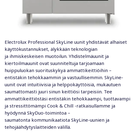
Electrolux Professional
SkyLine
uunit yhdistävät alhaiset
käyttökustannukset, älykkään teknologian
ja
ihmiskeskeisen
muotoilun. Yhdistelmä
uunit
ja
kiertoilmauunit o
vat
suunnitelt
uja
tarjoamaan
huippuluokan suorituskykyä ammattikeittiöihin –
entistäkin tehokkaammin ja vastuullisemmin.
Sky
L
ine
-
uunit
ovat intuitiivisia ja helppokäyttöisiä, mukautuen
saumattomasti juuri sinun keittiösi tarpeisiin.
Tee
ammattikeittiöstäsi
entistäkin
tehokkaampi, tuottavampi
ja stressittömämpi Cook &
Chill
-ratkaisullamme
ja
h
yödynnä
SkyDuo
-toimintoa
–
saumatonta
kommunikaatiota
SkyLine
-uunien ja
tehojäähdytyslaitteiden välillä.