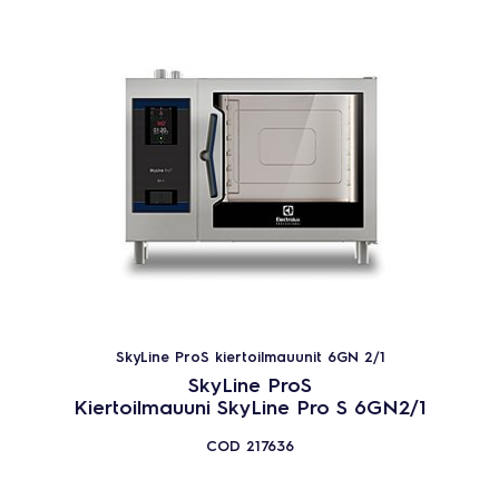
Tuotelinja
SkyLine PremiumS yhdistelmäuunit
SkyLine Premium yhdistelmäuunit
SkyLine ProS kiertoilmauunit
SkyLine Pro kiertoilmauunit
Alaluokka
SkyLine PremiumS yhdistelmäuunit - sähkö
SkyLine Premium yhdistelmäuunit - sähkö
SkyLine ProS kiertoilmauunit 6GN 2/1
SkyLine ProS kiertoilmauunit - sähkö
SkyLine ProS
SkyLine Pro kiertoilmauunit - sähkö
Kiertoilmauuni SkyLine Pro S 6GN2/1
53
TUOTTEET
NOLLAA
COD
217636
Sulje