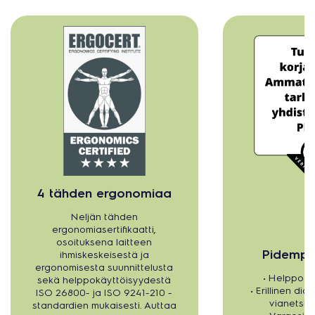
4 tähden ergonomiaa
Neljän tähden
ergonomiasertifikaatti,
osoituksena laitteen
Pidempi 
ihmiskeskeisestä ja
ergonomisesta suunnittelusta
• Helppo h
sekä helppokäyttöisyydestä
• Erillinen dia
ISO 26800- ja ISO 9241-210 -
vianetsin
standardien mukaisesti. Auttaa
• Varaosie