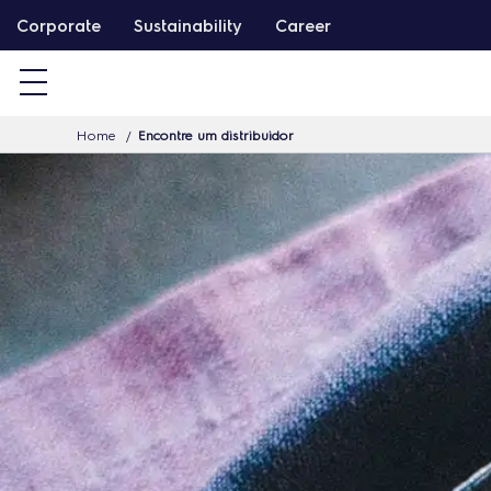
S
Corporate
Sustainability
Career
k
i
p
Home
Encontre um distribuidor
t
o
c
o
n
t
e
n
t