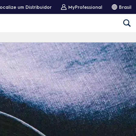
ocalize um Distribuidor
MyProfessional
Brasil