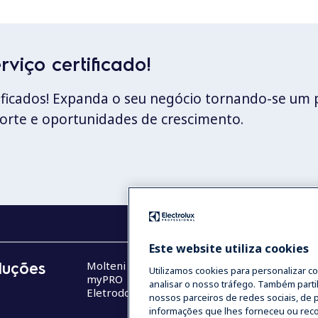
viço certificado!
tificados! Expanda o seu negócio tornando-se um 
porte e oportunidades de crescimento.
Este website utiliza cookies
luções
Molteni
Contato
Utilizamos cookies para personalizar c
myPRO
Sobre nós
analisar o nosso tráfego. Também parti
Eletrodomésticos
Termos e Co
nossos parceiros de redes sociais, de 
Oportunidade
informações que lhes forneceu ou recolh