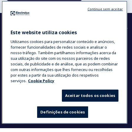
Continue sem aceitar
Este website utiliza cookies
Corporativo
Utilizamos cookies para personalizar conteúdo e anúncios,
fornecer funcionalidades de redes sociais e analisar o
Nossa empresa em resumo
nosso tráfego. Também partilhamos informações acerca da
Investidores
sua utilização do site com os nossos parceiros de redes
Soluções sustentáveis
sociais, de publicidade e de análise, que as podem combinar
com outras informações que lhes forneceu ou recolhidas
por estes a partir da sua utilização dos respetivos
serviços.
Cookie Policy
Nossas Soluções
Aceitar todos os cookies
Lavanderia
Molteni
Definições de cookies
myPRO
Eletrodomésticos