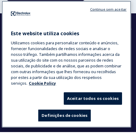
Continue sem aceitar
Este website utiliza cookies
Corporativo
Utilizamos cookies para personalizar conteúdo e anúncios,
fornecer funcionalidades de redes sociais e analisar o
Nossa empresa em resumo
nosso tráfego. Também partilhamos informações acerca da
Investidores
sua utilização do site com os nossos parceiros de redes
Soluções sustentáveis
sociais, de publicidade e de análise, que as podem combinar
com outras informações que lhes forneceu ou recolhidas
por estes a partir da sua utilização dos respetivos
serviços.
Cookie Policy
Nossas Soluções
Aceitar todos os cookies
Lavanderia
Molteni
Definições de cookies
myPRO
Eletrodomésticos